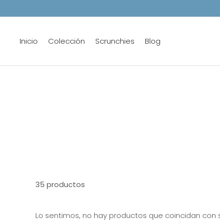
Ir
al
contenido
Inicio
Colección
Scrunchies
Blog
35 productos
Lo sentimos, no hay productos que coincidan con