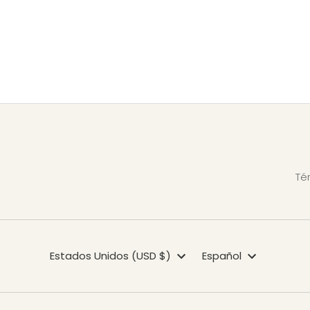
Té
Moneda
Estados Unidos (USD $)
Idioma
Español